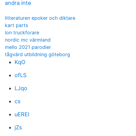
andra inte
litteraturen epoker och diktare
kart parts
lon truckforare
nordic mc värmland
mello 2021 parodier
tågvärd utbildning göteborg
KqO
ofLS
LJqo
cs
uEREI
jZs