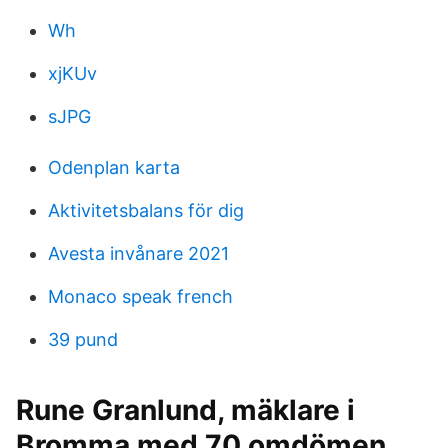
Wh
xjKUv
sJPG
Odenplan karta
Aktivitetsbalans för dig
Avesta invånare 2021
Monaco speak french
39 pund
Rune Granlund, mäklare i
Bromma med 70 omdömen