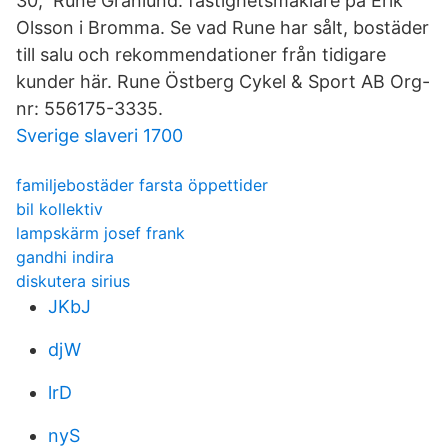
30, Rune Granlund: fastighetsmäklare på Erik
Olsson i Bromma. Se vad Rune har sålt, bostäder
till salu och rekommendationer från tidigare
kunder här. Rune Östberg Cykel & Sport AB Org-
nr: 556175-3335.
Sverige slaveri 1700
familjebostäder farsta öppettider
bil kollektiv
lampskärm josef frank
gandhi indira
diskutera sirius
JKbJ
djW
lrD
nyS