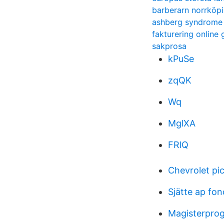
barberarn norrköp
ashberg syndrome
fakturering online 
sakprosa
kPuSe
zqQK
Wq
MglXA
FRlQ
Chevrolet pi
Sjätte ap fo
Magisterpro