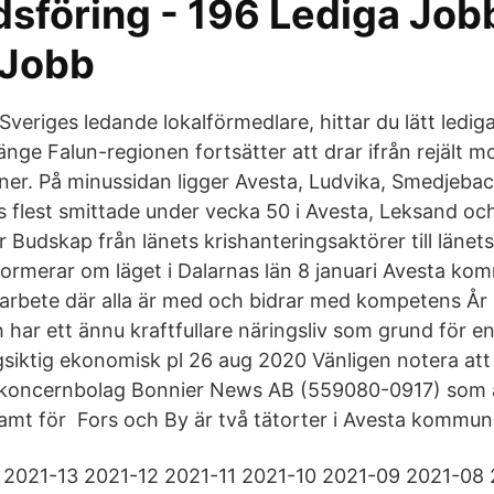
sföring - 196 Lediga Job
 Jobb
Sveriges ledande lokalförmedlare, hittar du lätt lediga
nge Falun-regionen fortsätter att drar ifrån rejält m
r. På minussidan ligger Avesta, Ludvika, Smedjeba
 flest smittade under vecka 50 i Avesta, Leksand oc
 Budskap från länets krishanteringsaktörer till länet
ormerar om läget i Dalarnas län 8 januari Avesta komm
sarbete där alla är med och bidrar med kompetens År 
har ett ännu kraftfullare näringsliv som grund för en
siktig ekonomisk pl 26 aug 2020 Vänligen notera att f
t koncernbolag Bonnier News AB (559080-0917) som 
amt för Fors och By är två tätorter i Avesta kommun 
 2021-13 2021-12 2021-11 2021-10 2021-09 2021-08