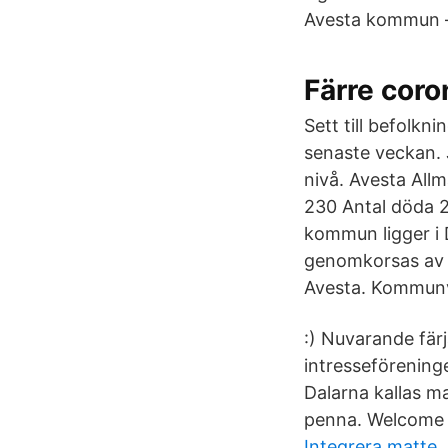
Avesta kommun –
Färre coro
Sett till befolkn
senaste veckan. 
nivå. Avesta All
230 Antal döda 2
kommun ligger i 
genomkorsas av r
Avesta. Kommun
:) Nuvarande fär
intresseförening
Dalarna kallas m
penna. Welcome 
Integrera matte