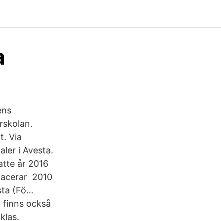
a
ens
rskolan.
t. Via
aler i Avesta.
tte år 2016
lacerar 2010
sta (Fö…
 finns också
klas.