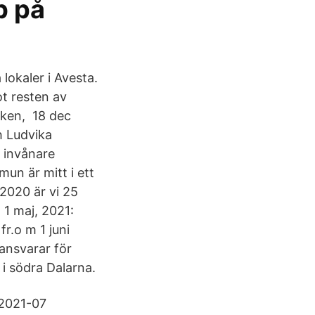
b på
 lokaler i Avesta.
ot resten av
cken, 18 dec
h Ludvika
s invånare
un är mitt i ett
2020 är vi 25
 1 maj, 2021:
r.o m 1 juni
ansvarar för
i södra Dalarna.
 2021-07