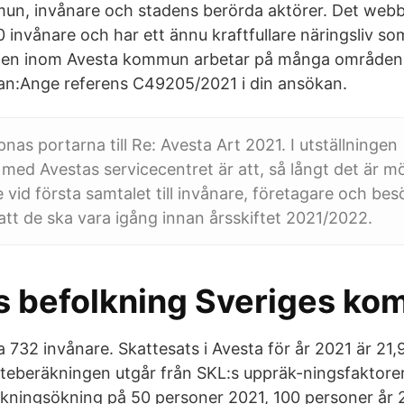
un, invånare och stadens berörda aktörer. Det web
 invånare och har ett ännu kraftfullare näringsliv so
ten inom Avesta kommun arbetar på många områden i 
an:Ange referens C49205/2021 i din ansökan.
nas portarna till Re: Avesta Art 2021. I utställninge
med Avestas servicecentret är att, så långt det är möjl
 vid första samtalet till invånare, företagare och bes
att de ska vara igång innan årsskiftet 2021/2022.
s befolkning Sveriges k
 732 invånare. Skattesats i Avesta för år 2021 är 21,
teberäkningen utgår från SKL:s uppräk-ningsfaktore
olkningsökning på 50 personer 2021, 100 personer år