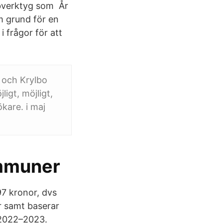
bverktyg som År
m grund för en
frågor för att
n och Krylbo
igt, möjligt,
ökare. i maj
ommuner
97 kronor, dvs
r samt baserar
 2022–2023.