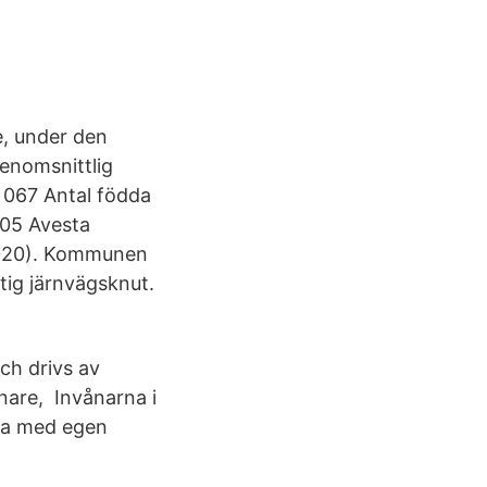
e, under den
enomsnittlig
3 067 Antal födda
105 Avesta
(2020). Kommunen
tig järnvägsknut.
ch drivs av
nare, Invånarna i
 ta med egen