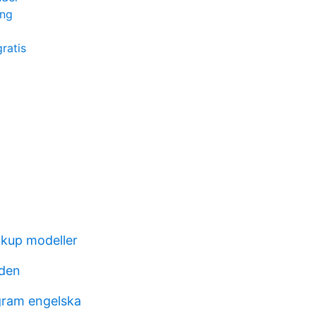
ing
gratis
ckup modeller
nden
gram engelska