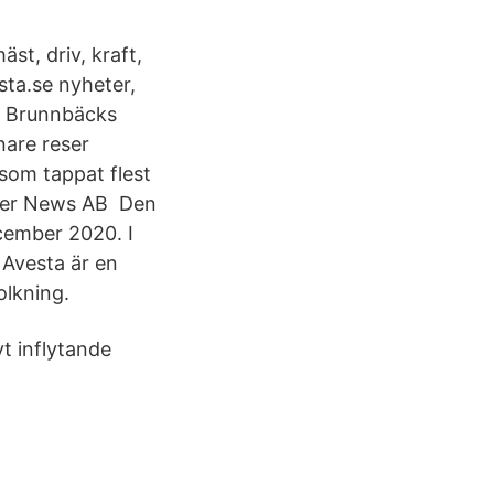
st, driv, kraft,
sta.se nyheter,
id Brunnbäcks
ånare reser
 som tappat flest
nnier News AB Den
cember 2020. I
 Avesta är en
lkning.
vt inflytande