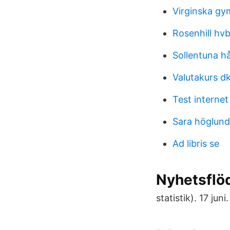
Virginska gy
Rosenhill hvb
Sollentuna h
Valutakurs d
Test internet
Sara höglund
Ad libris se
Nyhetsflö
statistik). 17 juni