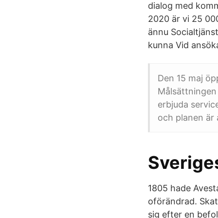
dialog med komm
2020 är vi 25 000
ännu Socialtjäns
kunna Vid ansök
Den 15 maj öpp
Målsättningen 
erbjuda service
och planen är 
Sverige
1805 hade Avesta
oförändrad. Skat
sig efter en bef