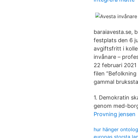
baraiavesta.se, b
festplats den 6 ju
avgiftsfritt i ko
invånare – profe
22 februari 2021
filen ”Befolknin
gammal brukssta
1. Demokratin ska
genom med-borga
Provning jensen
hur hänger ontolog
europas storsta la