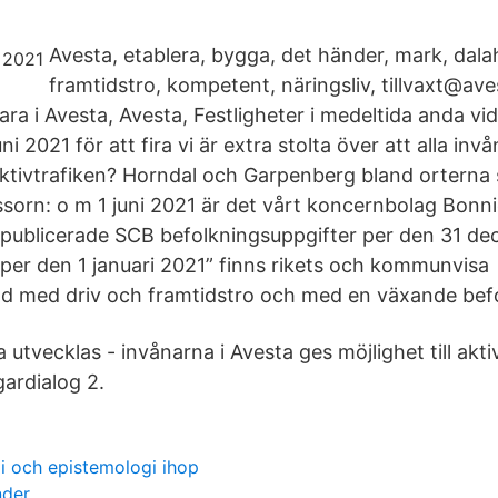
Avesta, etablera, bygga, det händer, mark, dalahä
framtidstro, kompetent, näringsliv, tillvaxt@ave
ara i Avesta, Avesta, Festligheter i medeltida anda v
ni 2021 för att fira vi är extra stolta över att alla inv
llektivtrafiken? Horndal och Garpenberg bland orterna
ssorn: o m 1 juni 2021 är det vårt koncernbolag Bo
 publicerade SCB befolkningsuppgifter per den 31 de
g per den 1 januari 2021” finns rikets och kommunvisa
d med driv och framtidstro och med en växande befo
 utvecklas - invånarna i Avesta ges möjlighet till akti
rdialog 2.
i och epistemologi ihop
nder