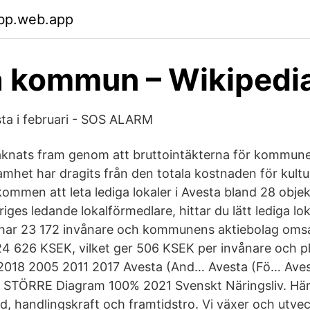
vbp.web.app
a kommun – Wikipedi
sta i februari - SOS ALARM
äknats fram genom att bruttointäkterna för kommun
amhet har dragits från den totala kostnaden för kultu
ommen att leta lediga lokaler i Avesta bland 28 objek
iges ledande lokalförmedlare, hittar du lätt lediga lok
ar 23 172 invånare och kommunens aktiebolag omsa
24 626 KSEK, vilket ger 506 KSEK per invånare och p
2018 2005 2011 2017 Avesta (And… Avesta (Fö… Ave
g STÖRRE Diagram 100% 2021 Svenskt Näringsliv. Här
 handlingskraft och framtidstro. Vi växer och utvec