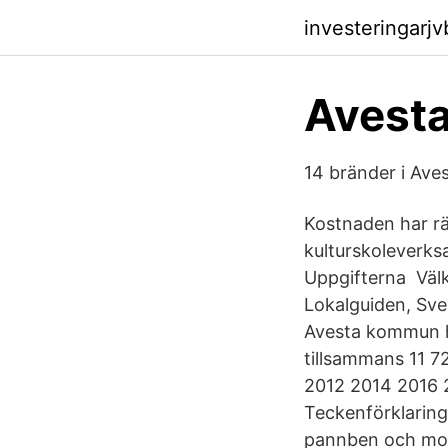
investeringarj
Avest
14 bränder i Ave
Kostnaden har r
kulturskoleverks
Uppgifterna Välk
Lokalguiden, Sver
Avesta kommun h
tillsammans 11 7
2012 2014 2016 
Teckenförklarin
pannben och mod,