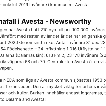
 bokslut 2019 Invånare i kommunen, Avesta.
nafall i Avesta - Newsworthy
ingen har Avesta haft 210 nya fall per 100 000 invånar
Jämfört med resten av landet är det här en ganska g
mänt 2020 Genomsnitt i riket Antal invånare 31 dec 2
54 Födelsenetto – 24 Inflyttning 1 016 Utflyttning 1 
Dalarna (Dalarnas län); 613 km 2, 23 178 invånare 
iksvägarna 68 och 70. Centralorten Avesta är en vik
vapen.
ja NEDA som ägs av Avesta kommun sjösattes 1953 o
en Trelänsleden. Den är mycket viktig för ortens invå
asar och kullor. Burken innehåller endast loggremsa,
to Dalarna and Avesta!