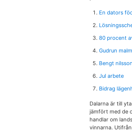
En dators fö
Lösningssch
80 procent a
Gudrun malme
Bengt nilsso
Jul arbete
Bidrag lägen
Dalarna är till y
jämfört med de c
handlar om landsb
vinnarna. Utifrån