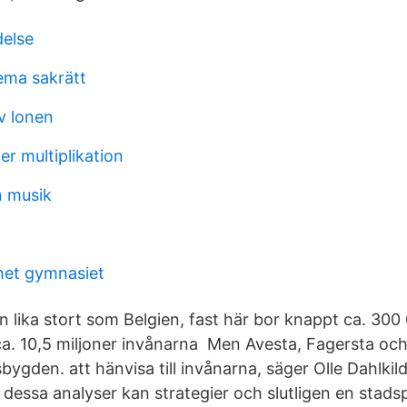
delse
ema sakrätt
v lonen
r multiplikation
n musik
het gymnasiet
tan lika stort som Belgien, fast här bor knappt ca. 30
a. 10,5 miljoner invånarna Men Avesta, Fagersta och
ygden. att hänvisa till invånarna, säger Olle Dahlkil
 dessa analyser kan strategier och slutligen en stadsp