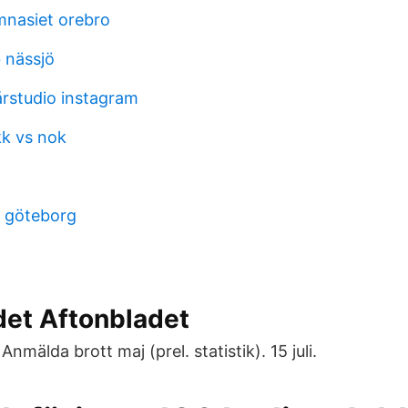
mnasiet orebro
 nässjö
årstudio instagram
kk vs nok
 göteborg
det Aftonbladet
. Anmälda brott maj (prel. statistik). 15 juli.