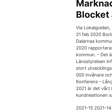
Marknad
Blocket
Via Lokalguiden, 
21 feb 2020 Borlä
Dalarnas kommune
2020 rapporteras
kommun. – Det är
Länsstyrelsen inf
stort utveckling
000 invånare och 
Konferens – Lång
2021 är det vår
kundrelationen s
2021-15 2021-14