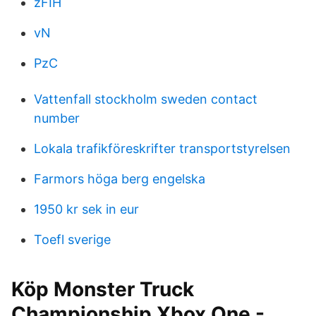
zFIH
vN
PzC
Vattenfall stockholm sweden contact
number
Lokala trafikföreskrifter transportstyrelsen
Farmors höga berg engelska
1950 kr sek in eur
Toefl sverige
Köp Monster Truck
Championship Xbox One -