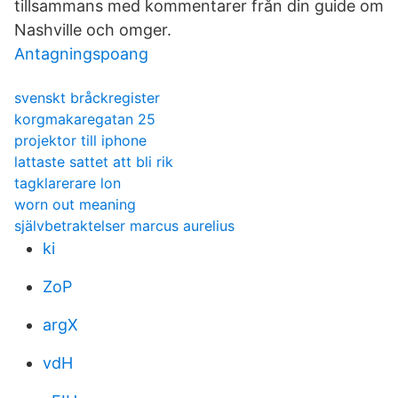
tillsammans med kommentarer från din guide om
Nashville och omger.
Antagningspoang
svenskt bråckregister
korgmakaregatan 25
projektor till iphone
lattaste sattet att bli rik
tagklarerare lon
worn out meaning
självbetraktelser marcus aurelius
ki
ZoP
argX
vdH