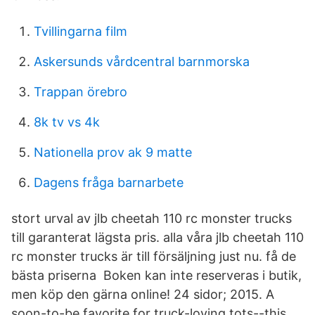
Tvillingarna film
Askersunds vårdcentral barnmorska
Trappan örebro
8k tv vs 4k
Nationella prov ak 9 matte
Dagens fråga barnarbete
stort urval av jlb cheetah 110 rc monster trucks
till garanterat lägsta pris. alla våra jlb cheetah 110
rc monster trucks är till försäljning just nu. få de
bästa priserna Boken kan inte reserveras i butik,
men köp den gärna online! 24 sidor; 2015. A
soon-to-be favorite for truck-loving tots--this