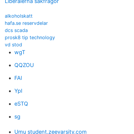
Liberalerna sakfrågor
alkoholskatt
hafa.se reservdelar
dcs scada
prosk8 tip technology
vd stod
wgT
QQZOU
FAI
YpI
eSTQ
sg
Umu student.zeevarsity.com