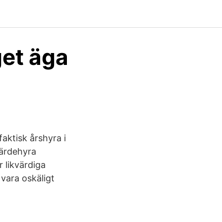
get äga
faktisk årshyra i
värdehyra
 likvärdiga
vara oskäligt