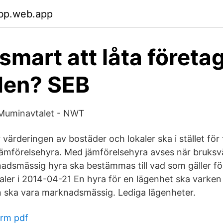
vbp.web.app
 smart att låta företa
den? SEB
Muminavtalet - NWT
r värderingen av bostäder och lokaler ska i stället för 
s jämförelsehyra. Med jämförelsehyra avses när bruks
adsmässig hyra ska bestämmas till vad som gäller för
aler i 2014-04-21 En hyra för en lägenhet ska varken 
en ska vara marknadsmässig. Lediga lägenheter.
orm pdf