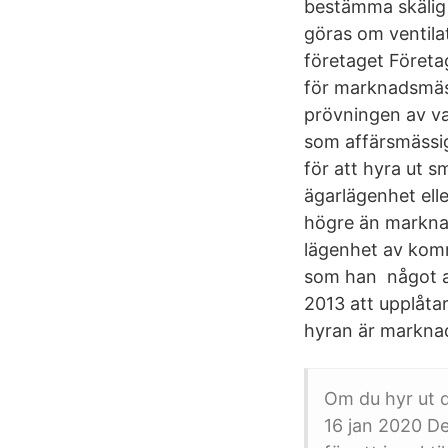
bestämma skälig 
göras om ventilat
företaget Företag
för marknadsmäss
prövningen av va
som affärsmässig
för att hyra ut s
ägarlägenhet ell
högre än markna
lägenhet av kom
som han något an
2013 att upplåtar
hyran är marknad
Om du hyr ut 
16 jan 2020 D