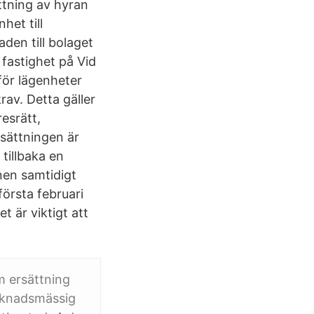
ttning av hyran
het till
den till bolaget
fastighet på Vid
för lägenheter
av. Detta gäller
resrätt,
sättningen är
illbaka en
en samtidigt
örsta februari
 är viktigt att
m ersättning
arknadsmässig