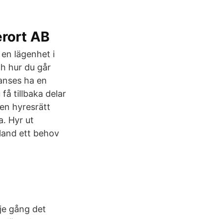
erort AB
en lägenhet i
ch hur du går
 anses ha en
få tillbaka delar
 en hyresrätt
. Hyr ut
bland ett behov
rje gång det