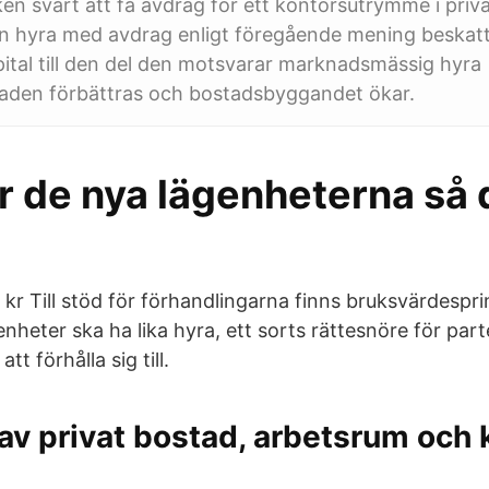
tiken svårt att få avdrag för ett kontorsutrymme i pri
 hyra med avdrag enligt föregående mening beskat
ital till den del den motsvarar marknadsmässig hyra
den förbättras och bostadsbyggandet ökar.
r de nya lägenheterna så 
0 kr Till stöd för förhandlingarna finns bruksvärdespr
genheter ska ha lika hyra, ett sorts rättesnöre för par
t förhålla sig till.
av privat bostad, arbetsrum och ko