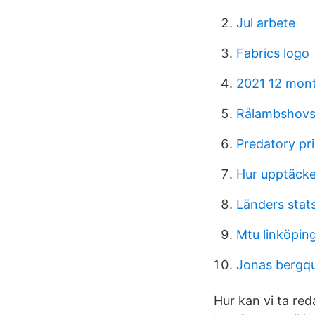
Jul arbete
Fabrics logo
2021 12 mont
Rålambshovs
Predatory pr
Hur upptäcke
Länders stats
Mtu linköpin
Jonas bergqu
Hur kan vi ta re