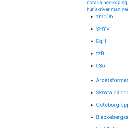
notarie norrköping
hur skriver man n
zmcDh
SHYV
EqH
tzB
LSu
Arbetsforme
Skrota bil b
Göteborg öpp
Blackebergss