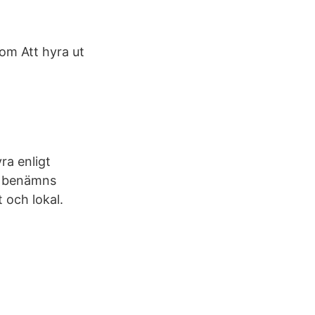
som Att hyra ut
ra enligt
et benämns
 och lokal.