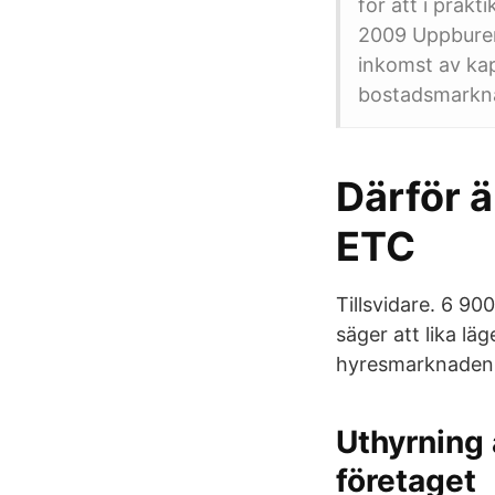
för att i prak
2009 Uppburen
inkomst av kap
bostadsmarkna
Därför ä
ETC
Tillsvidare. 6 90
säger att lika lä
hyresmarknaden at
Uthyrning 
företaget