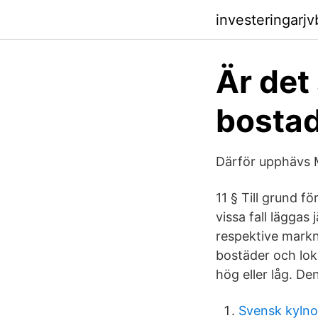
investeringarj
Är det
bosta
Därför upphävs 
11 § Till grund fö
vissa fall lägga
respektive markn
bostäder och lok
hög eller låg. D
Svensk kyln