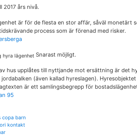
l 2017 års nivå.
ägenhet är för de flesta en stor affär, såväl monetärt 
 tidskrävande process som är förenad med risker.
kersberga
Snarast möjligt.
 av hus upplåtes till nyttjande mot ersättning är det hy
p. jordabalken (även kallad hyreslagen). Hyresobjekt
 lagtexten är ett samlingsbegrepp för bostadslägenhet
an 95
s copa barn
ori kontakt
mar