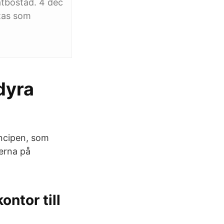
vatbostad. 4 dec
tas som
dyra
incipen, som
terna på
ntor till