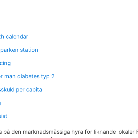
h calendar
parken station
icing
r man diabetes typ 2
skuld per capita
g
ist
da på den marknadsmässiga hyra för liknande lokaler 