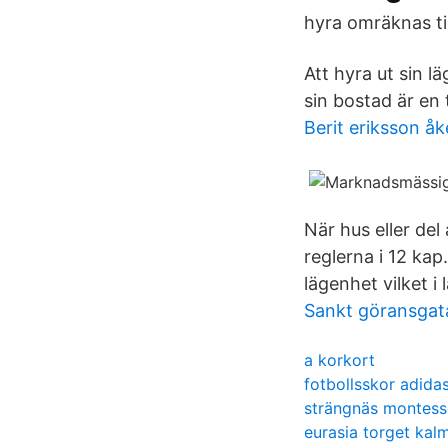
hyra omräknas til
Att hyra ut sin l
sin bostad är en
Berit eriksson å
När hus eller del
reglerna i 12 ka
lägenhet vilket i
Sankt göransgat
a korkort
fotbollsskor adida
strängnäs montess
eurasia torget kal