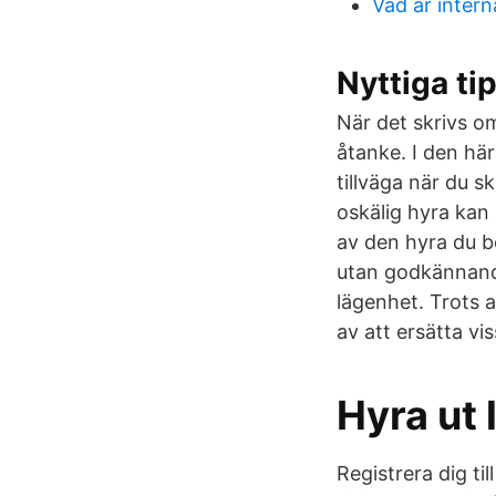
Vad är inter
Nyttiga ti
När det skrivs o
åtanke. I den här
tillväga när du 
oskälig hyra kan 
av den hyra du be
utan godkännande
lägenhet. Trots 
av att ersätta vi
Hyra ut 
Registrera dig ti