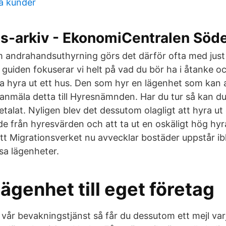
na kunder
ps-arkiv - EkonomiCentralen Söd
m andrahandsuthyrning görs det därför ofta med just 
 guiden fokuserar vi helt på vad du bör ha i åtanke o
ska hyra ut ett hus. Den som hyr en lägenhet som kan
anmäla detta till Hyresnämnden. Har du tur så kan du 
talat. Nyligen blev det dessutom olagligt att hyra ut
 från hyresvärden och att ta ut en oskäligt hög hyra
att Migrationsverket nu avvecklar bostäder uppstår i
ssa lägenheter.
lägenhet till eget företag
ll vår bevakningstjänst så får du dessutom ett mejl va