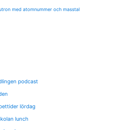
eutron med atomnummer och masstal
dlingen podcast
oden
ettider lördag
kolan lunch