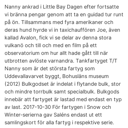
Nanny ankrad i Little Bay Dagen efter fortsatte
vi bränna pengar genom att ta en guidad tur runt
på ön. Tillsammans med fyra amerikaner och
deras hund hyrde vi in taxichauffören Joe, även
kallad Avalon, fick vi se delar av denna stora
vulkanö och till och med en film på ett
observatorium om hur allt hade gått till när
utbrotten avlöste varnandra. Tankfartyget T/T
Nanny som är det största fartyg som
Uddevallavarvet byggt, Bohusläns museum
(2012) Bulkgodset är indelat i flytande bulk, stor
och mindre torrbulk samt specialbulk. Bulkgods
innebär att fartyget är lastad med endast en typ
av last. 2017-10-30 För fartygen i Snow och
Winter-serierna gav Saléns endast ut ett
samlingskort för alla fartyg i respektive serie.