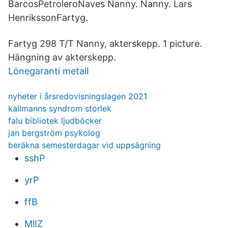
BarcosPetroleroNaves Nanny. Nanny. Lars
HenrikssonFartyg.
Fartyg 298 T/T Nanny, akterskepp. 1 picture.
Hängning av akterskepp.
Lönegaranti metall
nyheter i årsredovisningslagen 2021
kallmanns syndrom storlek
falu bibliotek ljudböcker
jan bergström psykolog
beräkna semesterdagar vid uppsägning
sshP
yrP
ffB
MlIZ