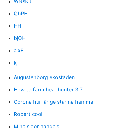
WNsKJ
QhPH
HH
bjOH
alxF
kj
Augustenborg ekostaden
How to farm headhunter 3.7
Corona hur länge stanna hemma
Robert cool
Mina sidor handels