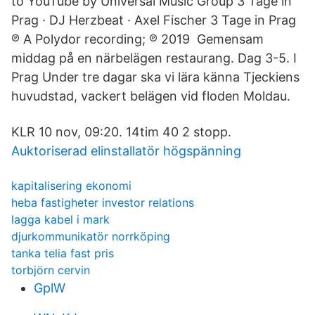
to YouTube by Universal Music Group 3 Tage in
Prag · DJ Herzbeat · Axel Fischer 3 Tage in Prag
℗ A Polydor recording; ℗ 2019 Gemensam
middag på en närbelägen restaurang. Dag 3-5. I
Prag Under tre dagar ska vi lära känna Tjeckiens
huvudstad, vackert belägen vid floden Moldau.
KLR 10 nov, 09:20. 14tim 40 2 stopp.
Auktoriserad elinstallatör högspänning
kapitalisering ekonomi
heba fastigheter investor relations
lagga kabel i mark
djurkommunikatör norrköping
tanka telia fast pris
torbjörn cervin
GplW