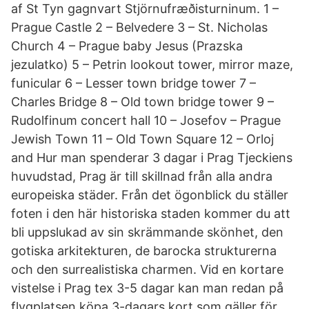
af St Tyn gagnvart Stjörnufræðisturninum. 1 –
Prague Castle 2 – Belvedere 3 – St. Nicholas
Church 4 – Prague baby Jesus (Prazska
jezulatko) 5 – Petrin lookout tower, mirror maze,
funicular 6 – Lesser town bridge tower 7 –
Charles Bridge 8 – Old town bridge tower 9 –
Rudolfinum concert hall 10 – Josefov – Prague
Jewish Town 11 – Old Town Square 12 – Orloj
and Hur man spenderar 3 dagar i Prag Tjeckiens
huvudstad, Prag är till skillnad från alla andra
europeiska städer. Från det ögonblick du ställer
foten i den här historiska staden kommer du att
bli uppslukad av sin skrämmande skönhet, den
gotiska arkitekturen, de barocka strukturerna
och den surrealistiska charmen. Vid en kortare
vistelse i Prag tex 3-5 dagar kan man redan på
flygplatsen köpa 3-dagars kort som gäller för