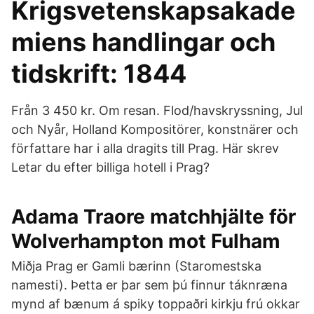
Krigsvetenskapsakade
miens handlingar och
tidskrift: 1844
Från 3 450 kr. Om resan. Flod/havskryssning, Jul
och Nyår, Holland Kompositörer, konstnärer och
författare har i alla dragits till Prag. Här skrev
Letar du efter billiga hotell i Prag?
Adama Traore matchhjälte för
Wolverhampton mot Fulham
Miðja Prag er Gamli bærinn (Staromestska
namesti). Þetta er þar sem þú finnur táknræna
mynd af bænum á spiky toppaðri kirkju frú okkar