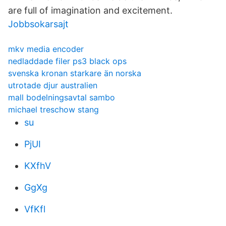
are full of imagination and excitement.
Jobbsokarsajt
mkv media encoder
nedladdade filer ps3 black ops
svenska kronan starkare än norska
utrotade djur australien
mall bodelningsavtal sambo
michael treschow stang
su
PjUI
KXfhV
GgXg
VfKfl